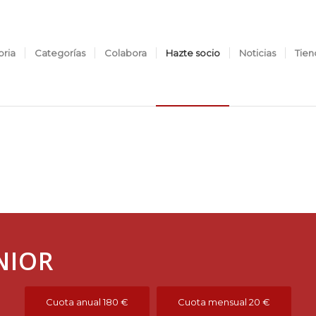
oria
Categorías
Colabora
Hazte socio
Noticias
Tien
NIOR
Cuota anual 180 €
Cuota mensual 20 €