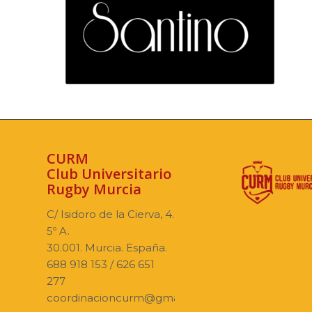
CURM
Club Universitario
Rugby Murcia
C/ Isidoro de la Cierva, 4.
5º A.
30.001. Murcia. España.
688 918 153 / 626 651
277
coordinacioncurm@gmail.com