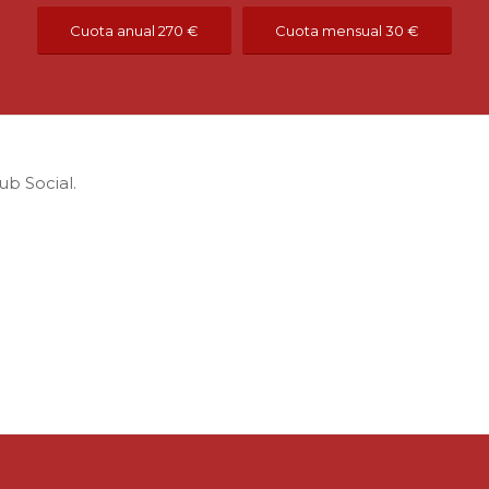
Cuota anual 270 €
Cuota mensual 30 €
ub Social.